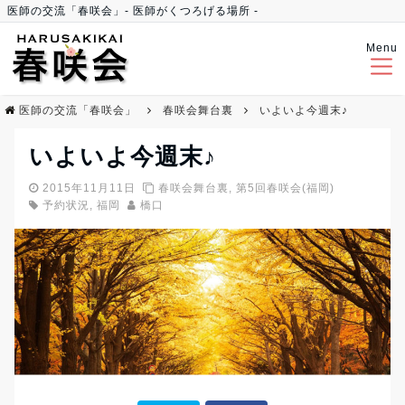
医師の交流「春咲会」- 医師がくつろげる場所 -
Menu
医師の交流「春咲会」
春咲会舞台裏
いよいよ今週末♪
いよいよ今週末♪
2015年11月11日
春咲会舞台裏
,
第5回春咲会(福岡)
予約状況
,
福岡
橋口